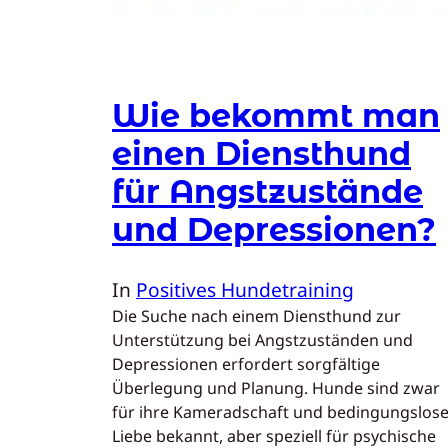
Wie bekommt man
einen Diensthund
für Angstzustände
und Depressionen?
In
Positives Hundetraining
Die Suche nach einem Diensthund zur
Unterstützung bei Angstzuständen und
Depressionen erfordert sorgfältige
Überlegung und Planung. Hunde sind zwar
für ihre Kameradschaft und bedingungslos
Liebe bekannt, aber speziell für psychische