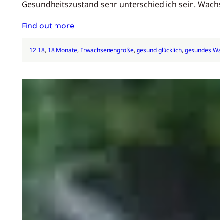
Gesundheitszustand sehr unterschiedlich sein. Wac
Find out more
12 18
, 
18 Monate
, 
Erwachsenengröße
, 
gesund glücklich
, 
gesundes W