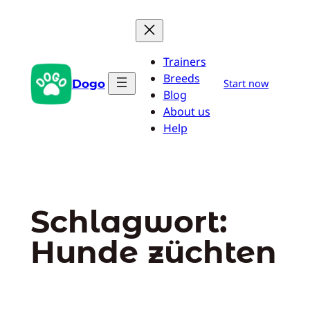
Zum
Inhalt
springen
Trainers
Breeds
Dogo
Start now
Blog
About us
Help
Schlagwort:
Hunde züchten