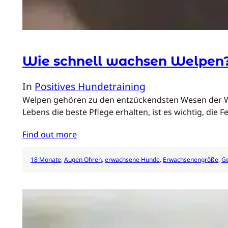
Wie schnell wachsen Welpen
In
Positives Hundetraining
Welpen gehören zu den entzückendsten Wesen der Welt
Lebens die beste Pflege erhalten, ist es wichtig, die 
Find out more
18 Monate
, 
Augen Ohren
, 
erwachsene Hunde
, 
Erwachsenengröße
, 
Ge