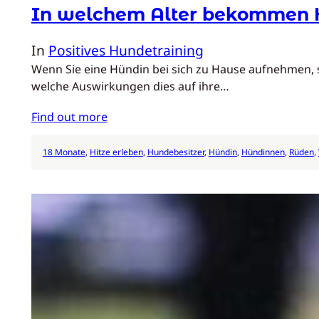
In welchem Alter bekommen H
In
Positives Hundetraining
Wenn Sie eine Hündin bei sich zu Hause aufnehmen, st
welche Auswirkungen dies auf ihre…
Find out more
18 Monate
, 
Hitze erleben
, 
Hundebesitzer
, 
Hündin
, 
Hündinnen
, 
Rüden
, 