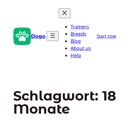
Zum
Inhalt
springen
Trainers
Breeds
Dogo
Start now
Blog
About us
Help
Schlagwort:
18
Monate