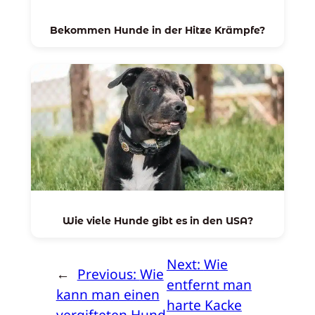
Bekommen Hunde in der Hitze Krämpfe?
Wie viele Hunde gibt es in den USA?
Next:
Wie
←
Previous:
Wie
entfernt man
kann man einen
harte Kacke
vergifteten Hund