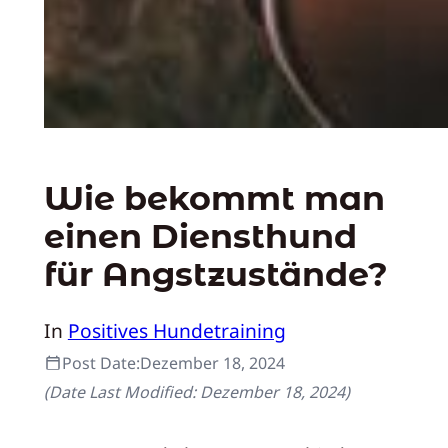
Wie bekommt man
einen Diensthund
für Angstzustände?
In
Positives Hundetraining
Post Date:
Dezember 18, 2024
(Date Last Modified:
Dezember 18, 2024
)