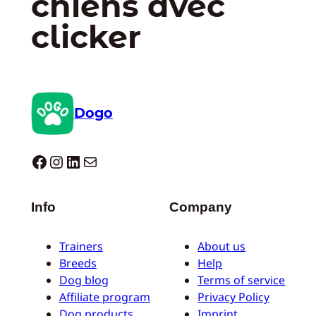
chiens avec
clicker
Dogo
Dogo facebook
Instagram
LinkedIn
E-mail
Info
Company
Trainers
About us
Breeds
Help
Dog blog
Terms of service
Affiliate program
Privacy Policy
Dog products
Imprint