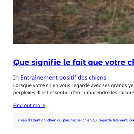
Que signifie le fait que votre
In
Entraînement positif des chiens
Lorsque votre chien vous regarde avec ses grands ye
perplexes. Il est essentiel d’en comprendre les raison
Find out more
chien d’attention
, 
chien qui pleurniche
, 
chien qui regarde fixement
, 
co