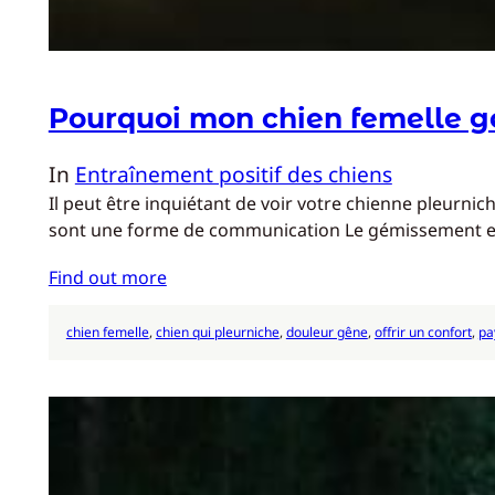
Pourquoi mon chien femelle gémi
In
Entraînement positif des chiens
Il peut être inquiétant de voir votre chienne pleurn
sont une forme de communication Le gémissement est un
Find out more
chien femelle
, 
chien qui pleurniche
, 
douleur gêne
, 
offrir un confort
, 
pa