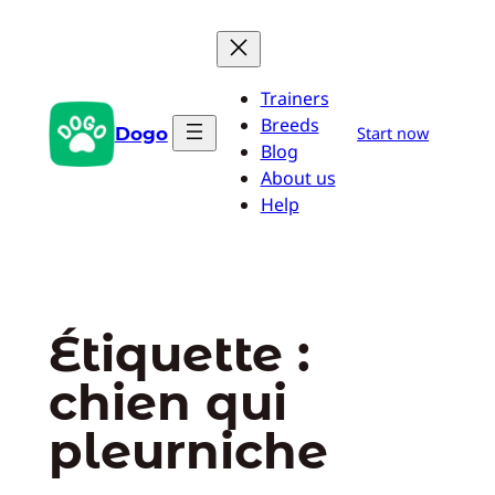
Aller
au
contenu
Trainers
Breeds
Dogo
Start now
Blog
About us
Help
Étiquette :
chien qui
pleurniche