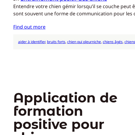
Entendre votre chien gémir lorsqu’il se couche peut êt
sont souvent une forme de communication pour les chie
Find out more
aider à identifier
, 
bruits forts
, 
chien qui pleurniche
, 
chiens âgés
, 
chien
Application de
formation
positive pour