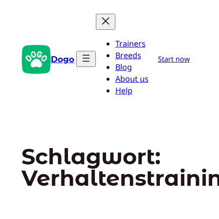
Zum
Inhalt
springen
Trainers
Breeds
Dogo
Start now
Blog
About us
Help
Schlagwort:
Verhaltenstraini