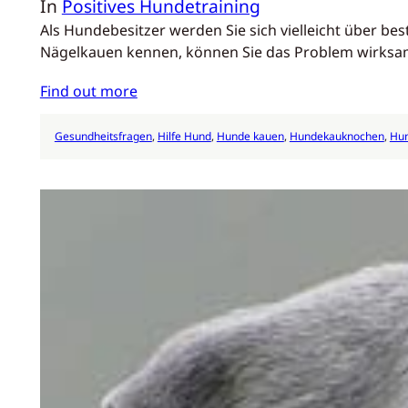
In
Positives Hundetraining
Als Hundebesitzer werden Sie sich vielleicht über b
Nägelkauen kennen, können Sie das Problem wirksam
Find out more
Gesundheitsfragen
, 
Hilfe Hund
, 
Hunde kauen
, 
Hundekauknochen
, 
Hu