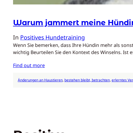
Warum jammert meine Hündin 
In
Positives Hundetraining
Wenn Sie bemerken, dass Ihre Hündin mehr als sonst w
wichtig Beurteilen Sie den Kontext des Winselns. Ist
Find out more
Änderungen an Haustieren
, 
bestehen bleibt, betrachten
, 
erlerntes Ve