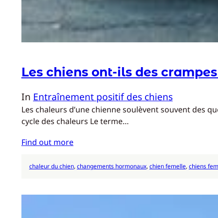
Les chiens ont-ils des crampes 
In
Entraînement positif des chiens
Les chaleurs d’une chienne soulèvent souvent des que
cycle des chaleurs Le terme…
Find out more
chaleur du chien
, 
changements hormonaux
, 
chien femelle
, 
chiens fem