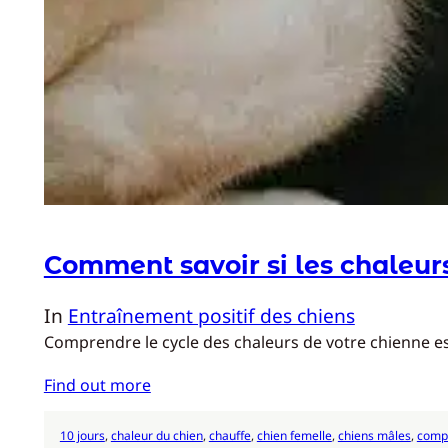
Comment savoir si les chaleur
In
Entraînement positif des chiens
Comprendre le cycle des chaleurs de votre chienne est
Find out more
10 jours
, 
chaleur du chien
, 
chauffe
, 
chien femelle
, 
chiens mâles
, 
comp