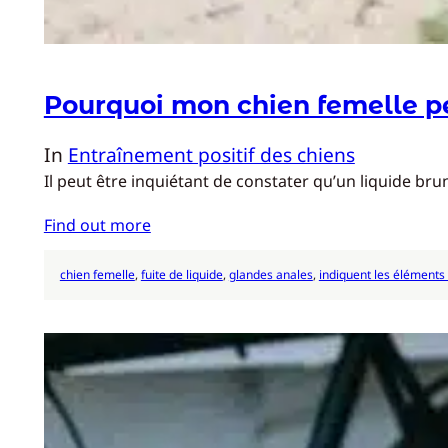
Pourquoi mon chien femelle per
In
Entraînement positif des chiens
Il peut être inquiétant de constater qu’un liquide br
Find out more
chien femelle
, 
fuite de liquide
, 
glandes anales
, 
indiquent les éléments 