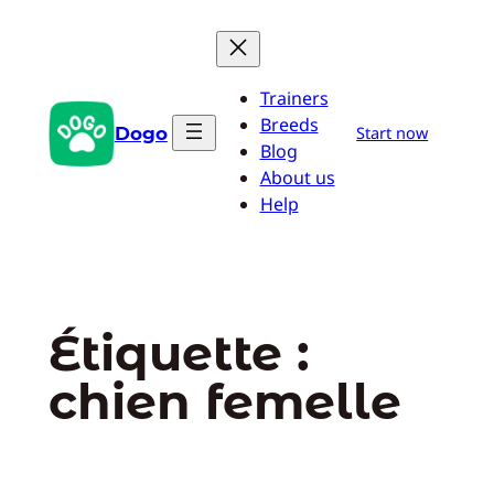
Aller
au
contenu
Trainers
Breeds
Dogo
Start now
Blog
About us
Help
Étiquette :
chien femelle