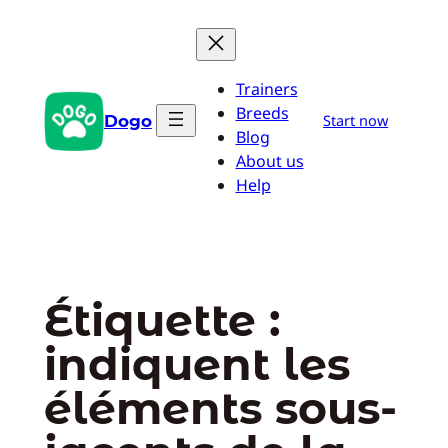
Aller
au
contenu
Trainers
Breeds
Dogo
Start now
Blog
About us
Help
Étiquette :
indiquent les
éléments sous-