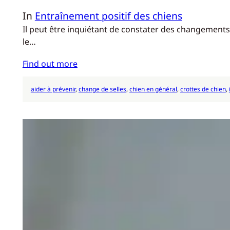
In
Entraînement positif des chiens
Il peut être inquiétant de constater des changements 
le…
Find out more
aider à prévenir
, 
change de selles
, 
chien en général
, 
crottes de chien
, 