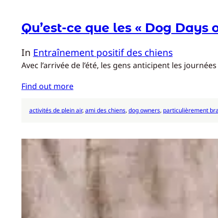
Qu’est-ce que les « Dog Days 
In
Entraînement positif des chiens
Avec l’arrivée de l’été, les gens anticipent les journé
Find out more
activités de plein air
, 
ami des chiens
, 
dog owners
, 
particulièrement br