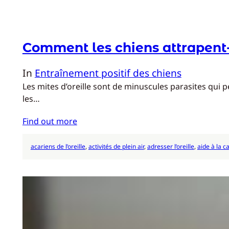
Comment les chiens attrapent-i
In
Entraînement positif des chiens
Les mites d’oreille sont de minuscules parasites qui p
les…
Find out more
acariens de l’oreille
, 
activités de plein air
, 
adresser l’oreille
, 
aide à la c