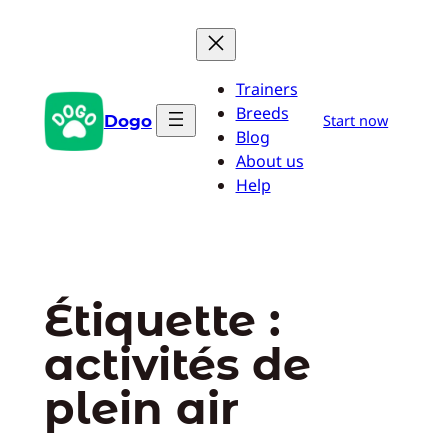
Aller
au
contenu
Trainers
Breeds
Dogo
Start now
Blog
About us
Help
Étiquette :
activités de
plein air