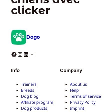
clicker
Dogo
Dogo facebook
Instagram
LinkedIn
E-mail
Info
Company
Trainers
About us
Breeds
Help
Dog blog
Terms of service
Affiliate program
Privacy Policy
Dog products
Imprint