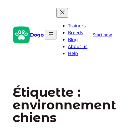
Aller
au
contenu
Trainers
Breeds
Dogo
Start now
Blog
About us
Help
Étiquette :
environnement
chiens