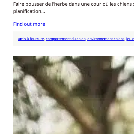
Faire pousser de l’herbe dans une cour où les chiens
planification…
Find out more
amis à fourrure
, 
comportement du chien
, 
environnement chiens
, 
jeu 