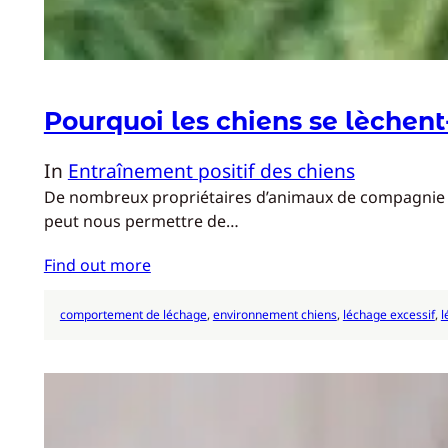
Pourquoi les chiens se lèchent-
In
Entraînement positif des chiens
De nombreux propriétaires d’animaux de compagnie son
peut nous permettre de…
Find out more
comportement de léchage
, 
environnement chiens
, 
léchage excessif
, 
l