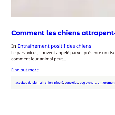
Comment les chiens attrapent-il
In
Entraînement positif des chiens
Le parvovirus, souvent appelé parvo, présente un risqu
comment leur animal peut…
Find out more
activités de plein air
, 
chien infecté
, 
contrôles
, 
dog owners
, 
entièrement