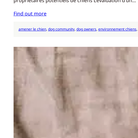
propriétaires potentiels de chiens L’évaluation d’un…
Find out more
amener le chien
, 
dog community
, 
dog owners
, 
environnement chiens
,