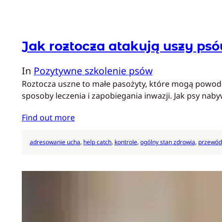
Jak roztocza atakują uszy ps
In
Pozytywne szkolenie psów
Roztocza uszne to małe pasożyty, które mogą powod
sposoby leczenia i zapobiegania inwazji. Jak psy n
Find out more
adresowanie ucha
, 
help catch
, 
kontrole
, 
ogólny stan zdrowia
, 
przewód