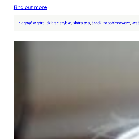
Find out more
ciągnąć w górę
, 
działać szybko
, 
skóra psa
, 
środki zapobiegawcze
, 
właś