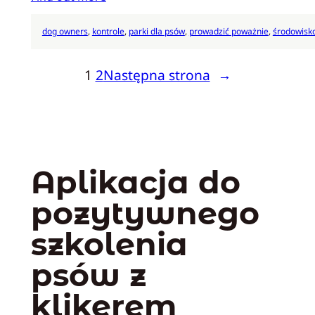
dog owners
, 
kontrole
, 
parki dla psów
, 
prowadzić poważnie
, 
środowisk
1
2
Następna strona
→
Aplikacja do
pozytywnego
szkolenia
psów z
klikerem