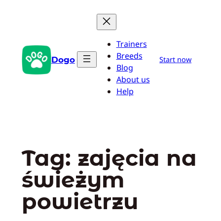
Przejdź
do
treści
Trainers
Breeds
Dogo
Start now
Blog
About us
Help
Tag:
zajęcia na
świeżym
powietrzu