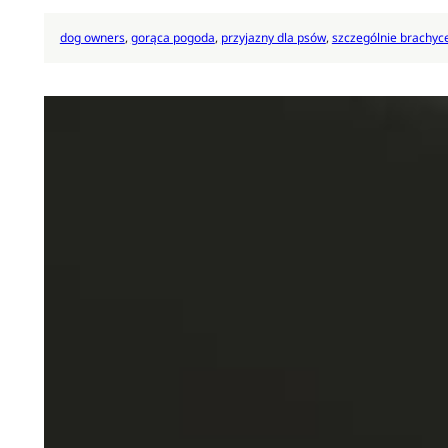
dog owners
, 
gorąca pogoda
, 
przyjazny dla psów
, 
szczególnie brachyce