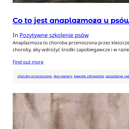
Co to jest anaplazmoza u psó
In
Pozytywne szkolenie psów
Anaplazmoza to choroba przenoszona przez kleszcze,
choroby, aby wdrożyć środki zapobiegawcze i w razie
Find out more
choroby przenoszone
, 
dog owners
, 
kwestie zdrowotne
, 
posiadanie zw