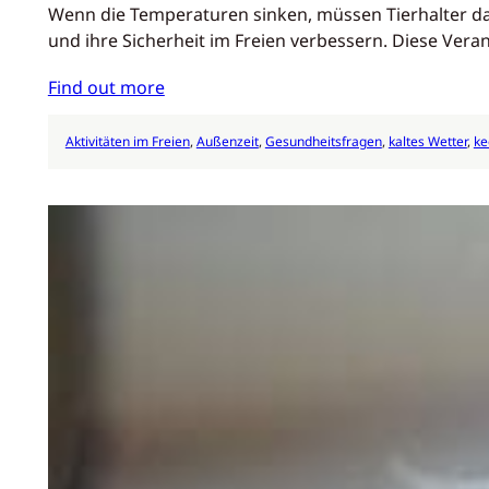
Wenn die Temperaturen sinken, müssen Tierhalter d
und ihre Sicherheit im Freien verbessern. Diese Ver
Find out more
Aktivitäten im Freien
, 
Außenzeit
, 
Gesundheitsfragen
, 
kaltes Wetter
, 
ke