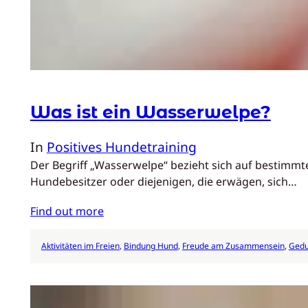
Was ist ein Wasserwelpe?
In
Positives Hundetraining
Der Begriff „Wasserwelpe“ bezieht sich auf bestimm
Hundebesitzer oder diejenigen, die erwägen, sich…
Find out more
Aktivitäten im Freien
, 
Bindung Hund
, 
Freude am Zusammensein
, 
Gedu