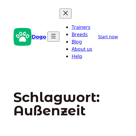
Zum
Inhalt
springen
Trainers
Breeds
Dogo
Start now
Blog
About us
Help
Schlagwort:
Außenzeit