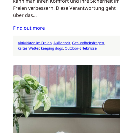
kann man ihren Komfort und ihre Sicherheit im
Freien verbessern. Diese Verantwortung geht
über das…
Find out more
Aktivitäten im Freien
, 
Außenzeit
, 
Gesundheitsfragen
, 
kaltes Wetter
, 
keeping dogs
, 
Outdoor-Erlebnisse