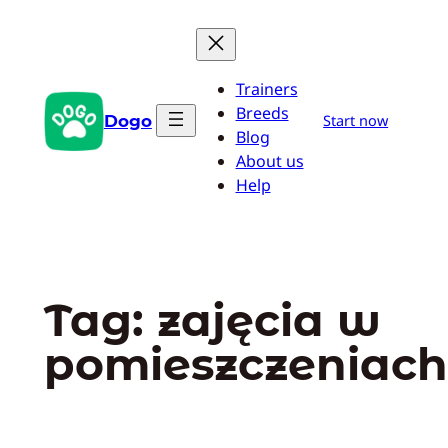
Przejdź
do
treści
Trainers
Breeds
Dogo
Start now
Blog
About us
Help
Tag:
zajęcia w
pomieszczeniach