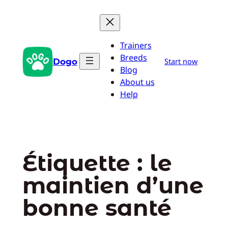
Aller
au
contenu
Trainers
Breeds
Dogo
Start now
Blog
About us
Help
Étiquette :
le
maintien d’une
bonne santé