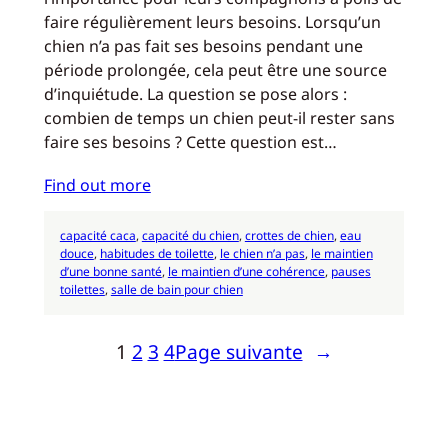
faire régulièrement leurs besoins. Lorsqu’un
chien n’a pas fait ses besoins pendant une
période prolongée, cela peut être une source
d’inquiétude. La question se pose alors :
combien de temps un chien peut-il rester sans
faire ses besoins ? Cette question est…
Find out more
capacité caca
, 
capacité du chien
, 
crottes de chien
, 
eau
douce
, 
habitudes de toilette
, 
le chien n’a pas
, 
le maintien
d’une bonne santé
, 
le maintien d’une cohérence
, 
pauses
toilettes
, 
salle de bain pour chien
1
2
3
4
Page suivante
→