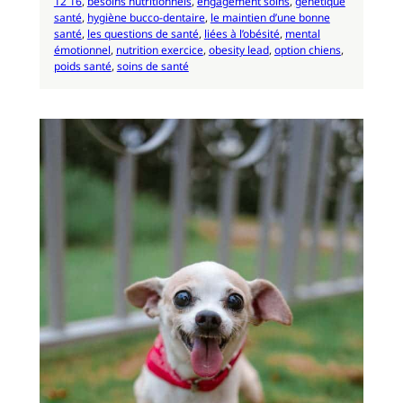
12 16
, 
besoins nutritionnels
, 
engagement soins
, 
génétique
santé
, 
hygiène bucco-dentaire
, 
le maintien d’une bonne
santé
, 
les questions de santé
, 
liées à l’obésité
, 
mental
émotionnel
, 
nutrition exercice
, 
obesity lead
, 
option chiens
, 
poids santé
, 
soins de santé