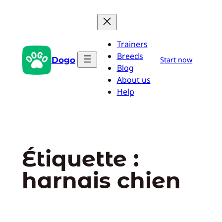
Aller
au
contenu
Trainers
Breeds
Dogo
Start now
Blog
About us
Help
Étiquette :
harnais chien