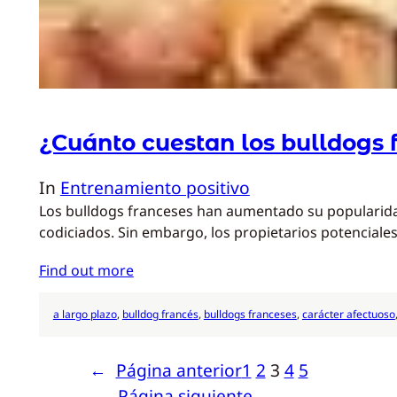
¿Cuánto cuestan los bulldogs 
In
Entrenamiento positivo
Los bulldogs franceses han aumentado su popularidad
codiciados. Sin embargo, los propietarios potenciale
Find out more
a largo plazo
, 
bulldog francés
, 
bulldogs franceses
, 
carácter afectuoso
←
Página anterior
1
2
3
4
5
Página siguiente
→