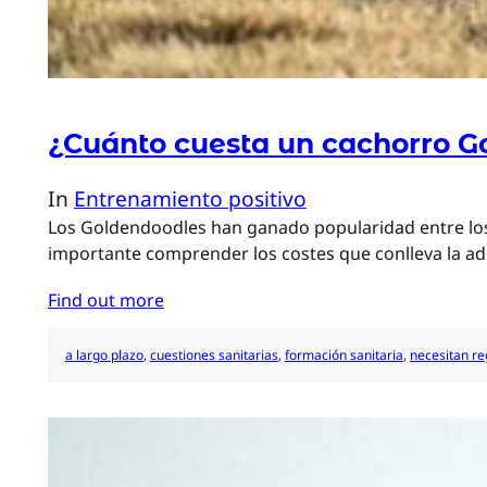
¿Cuánto cuesta un cachorro G
In
Entrenamiento positivo
Los Goldendoodles han ganado popularidad entre los a
importante comprender los costes que conlleva la ad
Find out more
a largo plazo
, 
cuestiones sanitarias
, 
formación sanitaria
, 
necesitan r