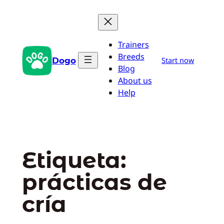
Saltar
al
contenido
Trainers
Breeds
Dogo
Start now
Blog
About us
Help
Etiqueta:
prácticas de
cría