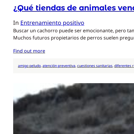
¿Qué tiendas de animales ven
In
Entrenamiento positivo
Buscar un cachorro puede ser emocionante, pero tamb
Muchos futuros propietarios de perros suelen pregu
Find out more
amigo peludo
, 
atención preventiva
, 
cuestiones sanitarias
, 
diferentes 