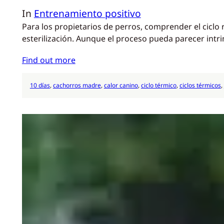
In
Entrenamiento positivo
Para los propietarios de perros, comprender el ciclo
esterilización. Aunque el proceso pueda parecer intr
Find out more
10 días
, 
cachorros madre
, 
calor canino
, 
ciclo térmico
, 
ciclos térmicos
, 