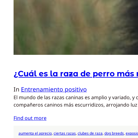
¿Cuál es la raza de perro más 
In
Entrenamiento positivo
El mundo de las razas caninas es amplio y variado, y 
compañeros caninos más escurridizos, arrojando luz 
Find out more
aumenta el aprecio
, 
ciertas razas
, 
clubes de raza
, 
dog breeds
, 
exposi