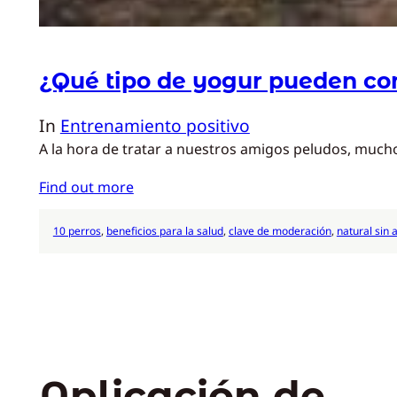
¿Qué tipo de yogur pueden co
In
Entrenamiento positivo
A la hora de tratar a nuestros amigos peludos, much
Find out more
10 perros
, 
beneficios para la salud
, 
clave de moderación
, 
natural sin 
Aplicación de