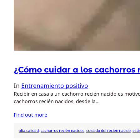
¿Cómo cuidar a los cachorros 
In
Entrenamiento positivo
Recibir en casa a un cachorro recién nacido es motiv
cachorros recién nacidos, desde la…
Find out more
alta calidad
, 
cachorros recién nacidos
, 
cuidado del recién nacido
, 
esti