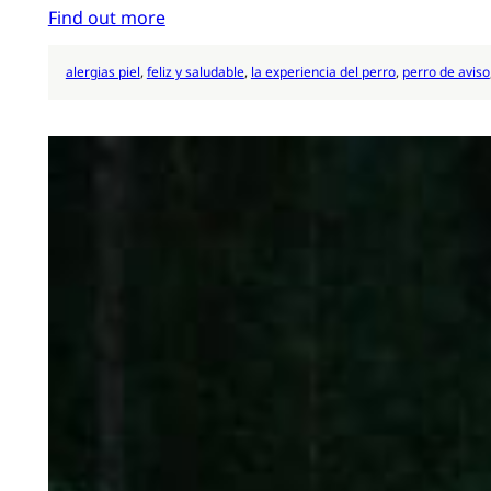
Find out more
alergias piel
, 
feliz y saludable
, 
la experiencia del perro
, 
perro de aviso