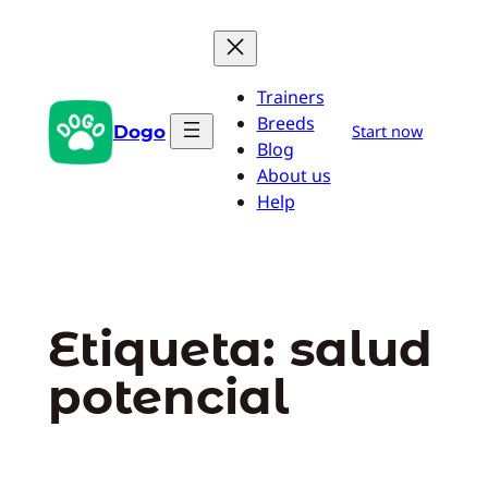
Saltar
al
contenido
Trainers
Breeds
Dogo
Start now
Blog
About us
Help
Etiqueta:
salud
potencial