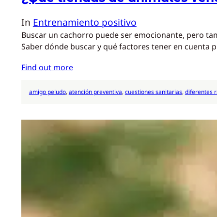
In
Entrenamiento positivo
Buscar un cachorro puede ser emocionante, pero tamb
Saber dónde buscar y qué factores tener en cuenta 
Find out more
amigo peludo
, 
atención preventiva
, 
cuestiones sanitarias
, 
diferentes 