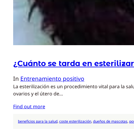
¿Cuánto se tarda en esteriliza
In
Entrenamiento positivo
La esterilización es un procedimiento vital para la s
ovarios y el útero de…
Find out more
beneficios para la salud
, 
coste esterilización
, 
dueños de mascotas
, 
po