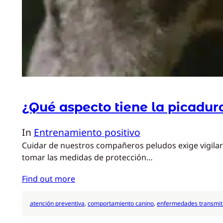
¿Qué aspecto tiene la picadur
In
Entrenamiento positivo
Cuidar de nuestros compañeros peludos exige vigilar
tomar las medidas de protección…
Find out more
atención preventiva
, 
comportamiento canino
, 
enfermedades transmit