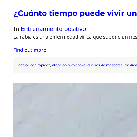
¿Cuánto tiempo puede vivir un
In
Entrenamiento positivo
La rabia es una enfermedad vírica que supone un riesg
Find out more
actuar con rapidez
, 
atención preventiva
, 
dueños de mascotas
, 
medida