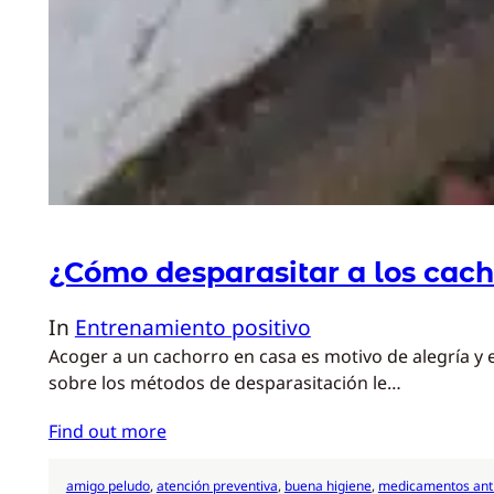
¿Cómo desparasitar a los cach
In
Entrenamiento positivo
Acoger a un cachorro en casa es motivo de alegría y
sobre los métodos de desparasitación le…
Find out more
amigo peludo
, 
atención preventiva
, 
buena higiene
, 
medicamentos anti