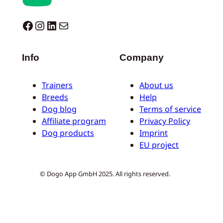
Dogo facebook
Instagram
LinkedIn
Correo electrónico
Info
Company
Trainers
About us
Breeds
Help
Dog blog
Terms of service
Affiliate program
Privacy Policy
Dog products
Imprint
EU project
© Dogo App GmbH 2025. All rights reserved.