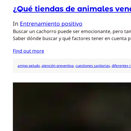
¿Qué tiendas de animales ven
In
Entrenamiento positivo
Buscar un cachorro puede ser emocionante, pero tamb
Saber dónde buscar y qué factores tener en cuenta 
Find out more
amigo peludo
, 
atención preventiva
, 
cuestiones sanitarias
, 
diferentes 