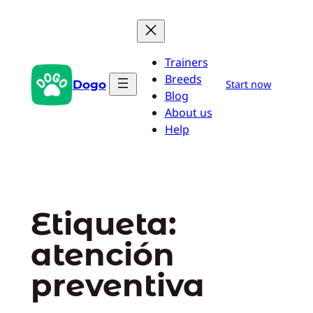
Saltar
al
contenido
Trainers
Breeds
Dogo
Start now
Blog
About us
Help
Etiqueta:
atención
preventiva