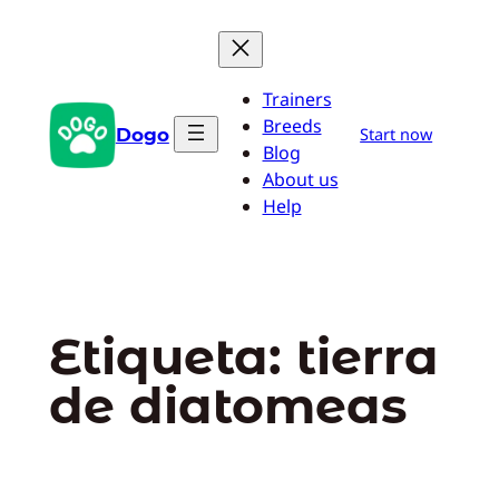
Saltar
al
contenido
Trainers
Breeds
Dogo
Start now
Blog
About us
Help
Etiqueta:
tierra
de diatomeas