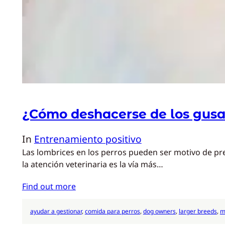
¿Cómo deshacerse de los gusano
In
Entrenamiento positivo
Las lombrices en los perros pueden ser motivo de pr
la atención veterinaria es la vía más…
Find out more
ayudar a gestionar
, 
comida para perros
, 
dog owners
, 
larger breeds
, 
m