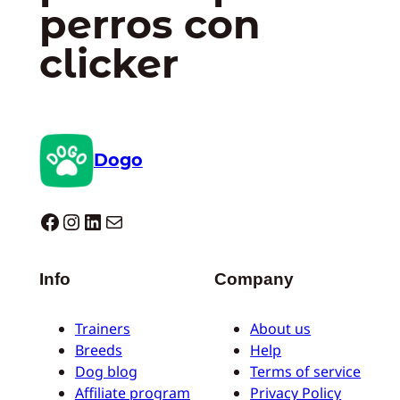
perros con
clicker
Dogo
Dogo facebook
Instagram
LinkedIn
Correo electrónico
Info
Company
Trainers
About us
Breeds
Help
Dog blog
Terms of service
Affiliate program
Privacy Policy