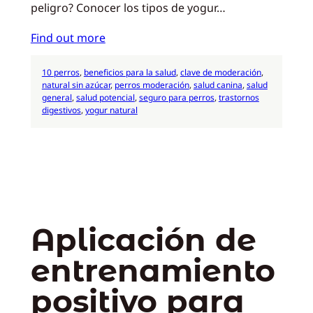
peligro? Conocer los tipos de yogur…
Find out more
10 perros
, 
beneficios para la salud
, 
clave de moderación
, 
natural sin azúcar
, 
perros moderación
, 
salud canina
, 
salud
general
, 
salud potencial
, 
seguro para perros
, 
trastornos
digestivos
, 
yogur natural
Aplicación de
entrenamiento
positivo para