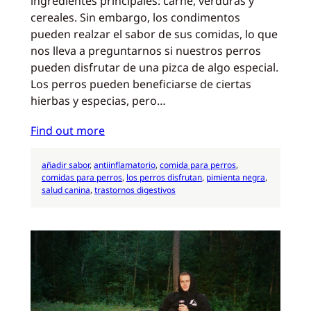
ingredientes principales: carne, verduras y
cereales. Sin embargo, los condimentos
pueden realzar el sabor de sus comidas, lo que
nos lleva a preguntarnos si nuestros perros
pueden disfrutar de una pizca de algo especial.
Los perros pueden beneficiarse de ciertas
hierbas y especias, pero…
Find out more
añadir sabor
, 
antiinflamatorio
, 
comida para perros
, 
comidas para perros
, 
los perros disfrutan
, 
pimienta negra
, 
salud canina
, 
trastornos digestivos