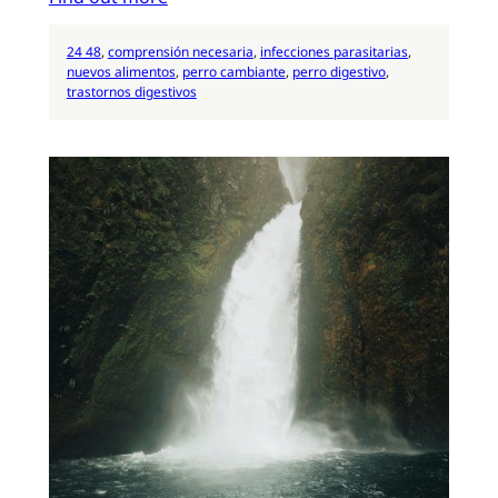
24 48
, 
comprensión necesaria
, 
infecciones parasitarias
, 
nuevos alimentos
, 
perro cambiante
, 
perro digestivo
, 
trastornos digestivos