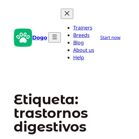
Saltar
al
contenido
Trainers
Breeds
Dogo
Start now
Blog
About us
Help
Etiqueta:
trastornos
digestivos