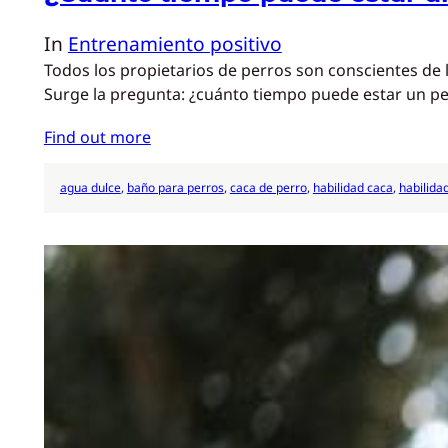
In
Entrenamiento positivo
Todos los propietarios de perros son conscientes de
Surge la pregunta: ¿cuánto tiempo puede estar un per
Find out more
agua dulce
, 
baño para perros
, 
caca de perro
, 
habilidad caca
, 
habilida