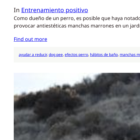
In
Entrenamiento positivo
Como dueño de un perro, es posible que haya notado
provocar antiestéticas manchas marrones en un jard
Find out more
ayudar a reducir
, 
dog pee
, 
efectos perro
, 
hábitos de baño
, 
manchas m