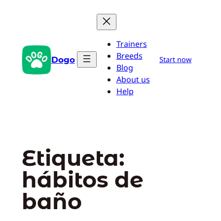
Saltar
al
contenido
Trainers
Breeds
Dogo
Start now
Blog
About us
Help
Etiqueta:
hábitos de
baño