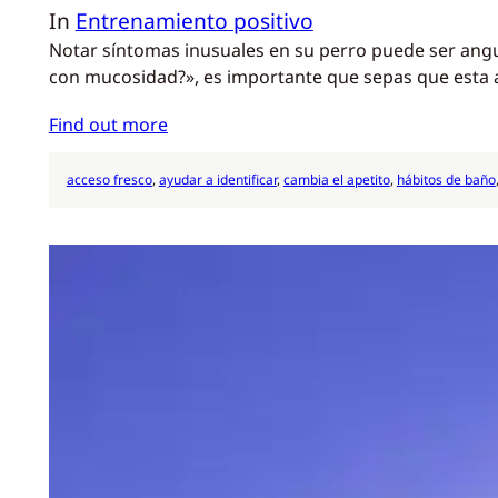
In
Entrenamiento positivo
Notar síntomas inusuales en su perro puede ser angu
con mucosidad?», es importante que sepas que esta a
Find out more
acceso fresco
, 
ayudar a identificar
, 
cambia el apetito
, 
hábitos de baño