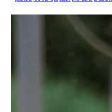
ayuda perro
, 
caca de perro
, 
dog owners
, 
enfermedades
, 
hábitos de b