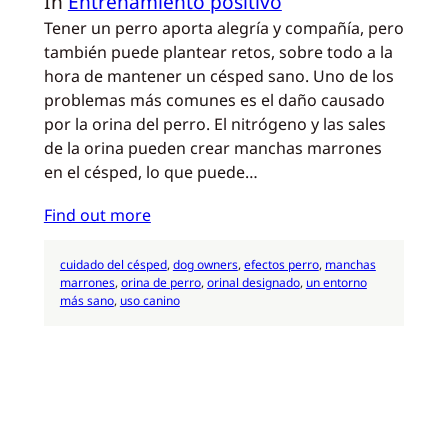
In
Entrenamiento positivo
Tener un perro aporta alegría y compañía, pero
también puede plantear retos, sobre todo a la
hora de mantener un césped sano. Uno de los
problemas más comunes es el daño causado
por la orina del perro. El nitrógeno y las sales
de la orina pueden crear manchas marrones
en el césped, lo que puede…
Find out more
cuidado del césped
, 
dog owners
, 
efectos perro
, 
manchas
marrones
, 
orina de perro
, 
orinal designado
, 
un entorno
más sano
, 
uso canino