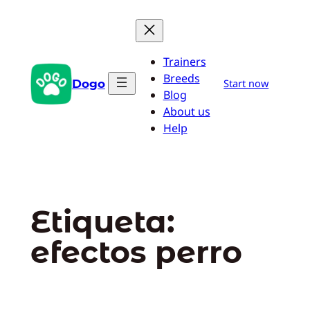
Saltar
al
contenido
Trainers
Breeds
Dogo
Start now
Blog
About us
Help
Etiqueta:
efectos perro