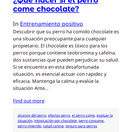
¿Qué hacer si el perro
come chocolate?
In
Entrenamiento positivo
Descubrir que su perro ha comido chocolate es
una situación preocupante para cualquier
propietario. El chocolate es tóxico para los
perros porque contiene teobromina y cafeína,
dos sustancias que pueden perjudicar su salud.
Si se encuentra en esta desafortunada
situación, es esencial actuar con rapidez y
eficacia. Mantenga la calma y evalúe la
situación Ante…
Find out more
alcance del perro
, 
efectos perro
, 
el perro come
, 
evaluar la
situación
, 
intoxicación por chocolate
, 
perro consume
, 
perro ingerido
, 
salud canina
, 
seguro para perros