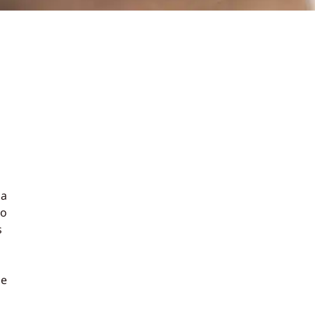
ia
co
s
de