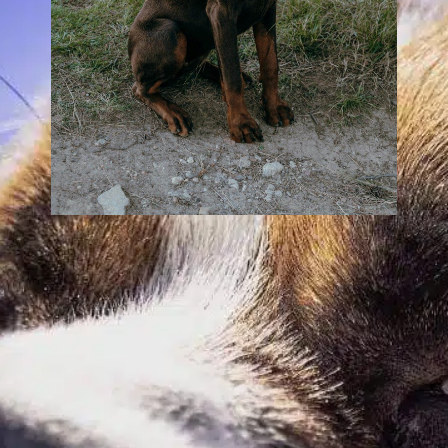
¿Con qué
frecuencia orinan
los cachorros?