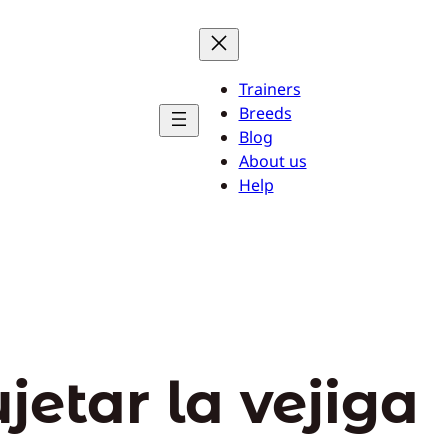
Trainers
Breeds
Blog
About us
Help
ujetar la vejiga