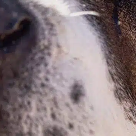
In
Entrenamiento positivo
Como nuevo propietario de un cachorro, es
habitual preguntarse con qué frecuencia
necesitará hacer pis su nuevo compañero.
Los cachorros, con sus pequeñas vejigas y su
naturaleza enérgica, tienen unas necesidades
específicas para ir al baño. Reconocer estos
hábitos es crucial para un adiestramiento
eficaz y para garantizar su bienestar.
Frecuencia de micción Normalmente, los…
Find out more
baño frecuente
, 
éxito de los propietarios
, 
hábitos de
baño
, 
mes de edad
, 
necesidad de alivio
, 
necesidad
exterior
, 
necesidades de baño
, 
necesidades individuales
, 
nuevo compañero
, 
pausas para ir al baño
, 
sujetar la
vejiga