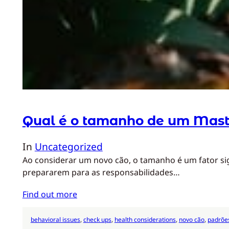
Qual é o tamanho de um Mast
In
Uncategorized
Ao considerar um novo cão, o tamanho é um fator si
prepararem para as responsabilidades…
Find out more
behavioral issues
, 
check ups
, 
health considerations
, 
novo cão
, 
padrõe