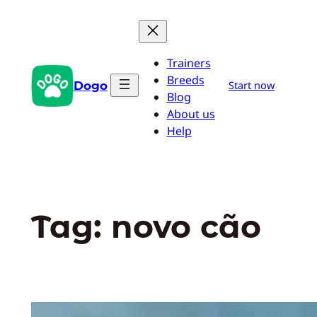
Pular
para
o
Trainers
conteúdo
Breeds
Dogo
Start now
Blog
About us
Help
Tag:
novo cão