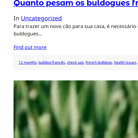
Quanto pesam os buldogues f
In
Uncategorized
Para trazer um novo cão para sua casa, é necessário
buldogues…
Find out more
12 months
, 
bulldog francês
, 
check ups
, 
french bulldogs
, 
health issues
,