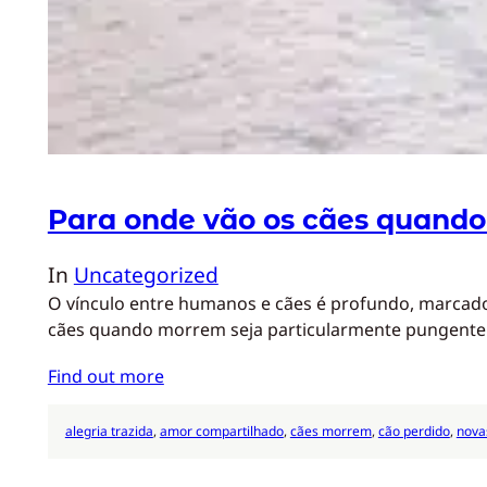
Para onde vão os cães quand
In
Uncategorized
O vínculo entre humanos e cães é profundo, marcado
cães quando morrem seja particularmente pungent
Find out more
alegria trazida
, 
amor compartilhado
, 
cães morrem
, 
cão perdido
, 
nova