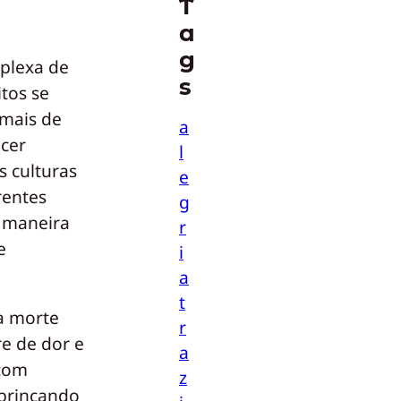
T
a
g
plexa de
s
itos se
imais de
a
cer
l
s culturas
e
rentes
g
a maneira
r
e
i
a
t
a morte
r
re de dor e
a
 com
z
 brincando