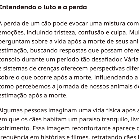
Entendendo o luto e a perda
A perda de um cão pode evocar uma mistura com
emoções, incluindo tristeza, confusão e culpa. Mu
perguntam sobre a vida após a morte de seus an
estimação, buscando respostas que possam ofere
consolo durante um período tão desafiador. Vária
e sistemas de crenças oferecem perspectivas dife
sobre o que ocorre após a morte, influenciando 
como percebemos a jornada de nossos animais d
estimação após a morte.
Algumas pessoas imaginam uma vida física após 
em que os cães habitam um paraíso tranquilo, liv
sofrimento. Essa imagem reconfortante aparece
frequência em histórias e filmes, retratando cães