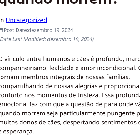
In
Uncategorized
Post Date:
dezembro 19, 2024
(Date Last Modified:
dezembro 19, 2024
)
O vínculo entre humanos e cães é profundo, mar
companheirismo, lealdade e amor incondicional. 
tornam membros integrais de nossas famílias,
compartilhando de nossas alegrias e proporcion
conforto nos momentos de tristeza. Essa profun
emocional faz com que a questão de para onde v
quando morrem seja particularmente pungente 
muitos donos de cães, despertando sentimentos d
e esperança.