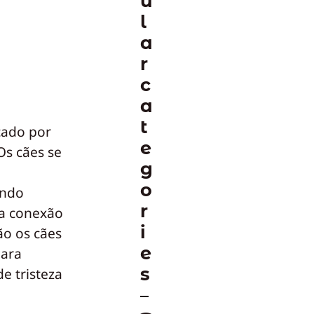
u
l
a
r
c
a
t
cado por
e
Os cães se
g
o
ando
r
da conexão
i
ão os cães
e
para
s
e tristeza