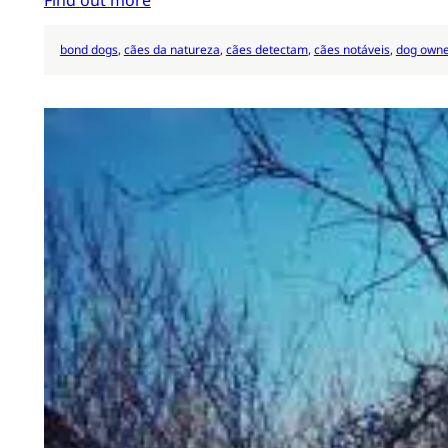
bond dogs
, 
cães da natureza
, 
cães detectam
, 
cães notáveis
, 
dog owne