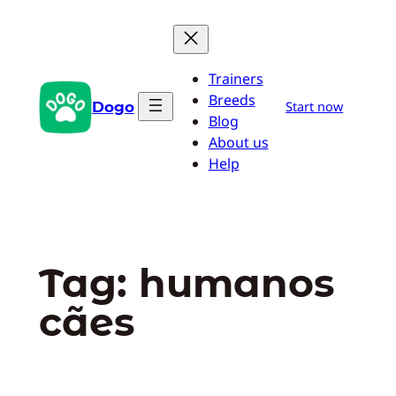
Pular
para
o
Trainers
conteúdo
Breeds
Dogo
Start now
Blog
About us
Help
Tag:
humanos
cães