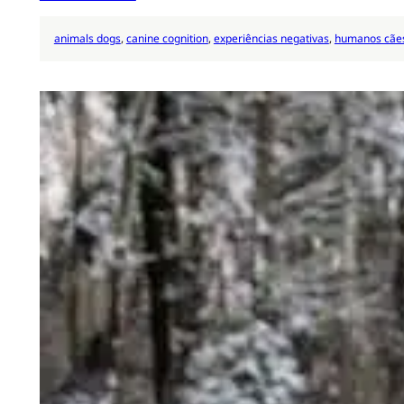
animals dogs
, 
canine cognition
, 
experiências negativas
, 
humanos cãe