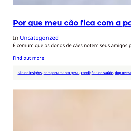
Por que meu cão fica com a po
In
Uncategorized
É comum que os donos de cães notem seus amigos pel
Find out more
cão de insights
, 
comportamento geral
, 
condições de saúde
, 
dog overa