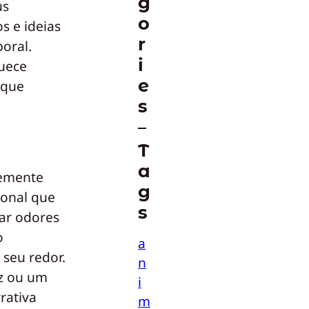
g
us
o
s e ideias
r
oral.
i
quece
e
 que
s
T
a
emente
g
ional que
s
ar odores
o
a
 seu redor.
n
z ou um
i
rativa
m