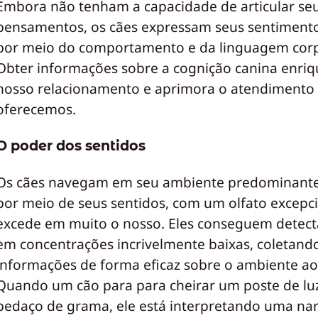
Embora não tenham a capacidade de articular se
pensamentos, os cães expressam seus sentimento
por meio do comportamento e da linguagem corp
Obter informações sobre a cognição canina enri
nosso relacionamento e aprimora o atendimento
oferecemos.
O poder dos sentidos
Os cães navegam em seu ambiente predominant
por meio de seus sentidos, com um olfato excepc
excede em muito o nosso. Eles conseguem detect
em concentrações incrivelmente baixas, coletand
informações de forma eficaz sobre o ambiente ao
Quando um cão para para cheirar um poste de lu
pedaço de grama, ele está interpretando uma nar