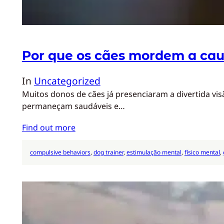
Por que os cães mordem a ca
In
Uncategorized
Muitos donos de cães já presenciaram a divertida v
permaneçam saudáveis e…
Find out more
compulsive behaviors
, 
dog trainer
, 
estimulação mental
, 
físico mental
, 