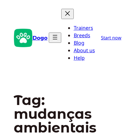
Pular
para
o
Trainers
conteúdo
Breeds
Dogo
Start now
Blog
About us
Help
Tag:
mudanças
ambientais