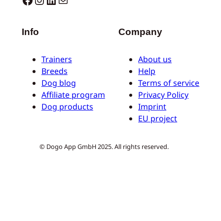
Info
Company
Trainers
About us
Breeds
Help
Dog blog
Terms of service
Affiliate program
Privacy Policy
Dog products
Imprint
EU project
© Dogo App GmbH 2025. All rights reserved.