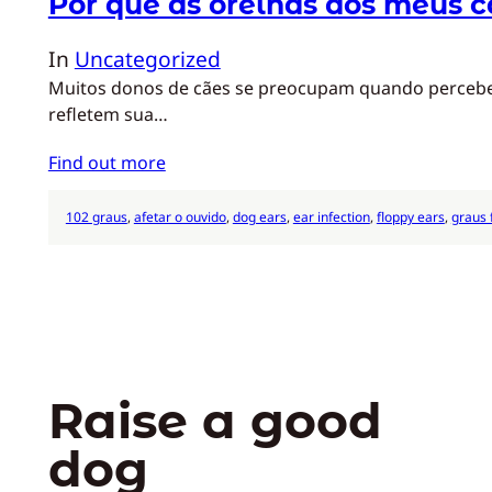
Por que as orelhas dos meus c
In
Uncategorized
Muitos donos de cães se preocupam quando percebem 
refletem sua…
Find out more
102 graus
, 
afetar o ouvido
, 
dog ears
, 
ear infection
, 
floppy ears
, 
graus 
Raise a good
dog