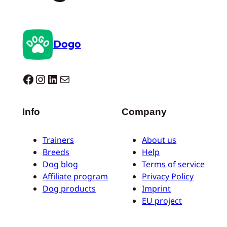
Dogo
Dogo facebook
Instagram
LinkedIn
E-mail
Info
Company
Trainers
About us
Breeds
Help
Dog blog
Terms of service
Affiliate program
Privacy Policy
Dog products
Imprint
EU project