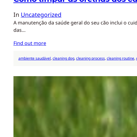
In
Uncategorized
A manutenção da saúde geral do seu cão inclui o cui
das…
Find out more
ambiente saudável
, 
cleaning dog
, 
cleaning process
, 
cleaning routine
, 