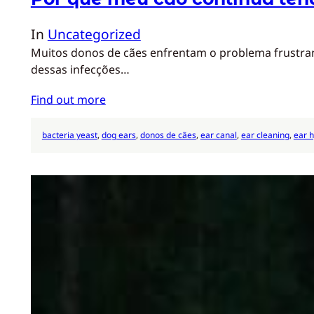
In
Uncategorized
Muitos donos de cães enfrentam o problema frustrant
dessas infecções…
Find out more
bacteria yeast
, 
dog ears
, 
donos de cães
, 
ear canal
, 
ear cleaning
, 
ear 