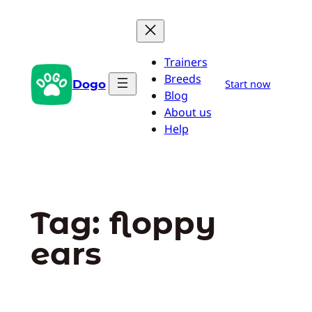
Pular
para
o
Trainers
conteúdo
Breeds
Dogo
Start now
Blog
About us
Help
Tag:
floppy
ears