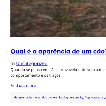
Qual é a aparência de um cão
In
Uncategorized
Quando se pensa em cães, provavelmente vem à mente 
comportamento e os traços…
Find out more
determinadas raças
, 
dog ownership
, 
dog personality
, 
floppy ears
, 
raç