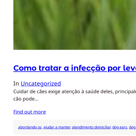
Como tratar a infecção por le
In
Uncategorized
Cuidar de cães exige atenção à saúde deles, princip
cão pode…
Find out more
abordando os
, 
ajudar a manter
, 
atendimento domiciliar
, 
dog ears
, 
dog