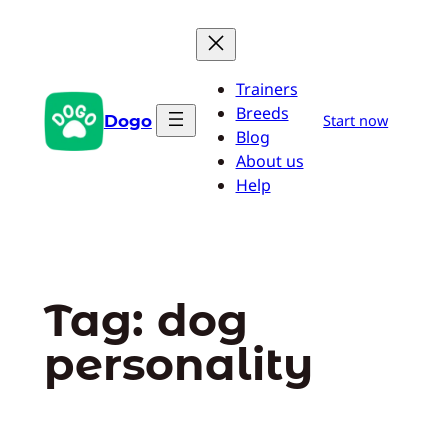
Pular
para
o
Trainers
conteúdo
Breeds
Dogo
Start now
Blog
About us
Help
Tag:
dog
personality