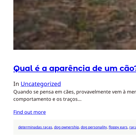
Qual é a aparência de um cão
In
Uncategorized
Quando se pensa em cães, provavelmente vem à mente 
comportamento e os traços…
Find out more
determinadas raças
, 
dog ownership
, 
dog personality
, 
floppy ears
, 
raç