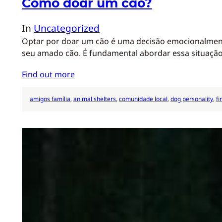
Como doar um cão?
In
Uncategorized
Optar por doar um cão é uma decisão emocionalmente
seu amado cão. É fundamental abordar essa situaçã
Find out more
amigos família
, 
animal shelters
, 
comunidade local
, 
dog personality
, 
fi