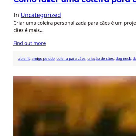
In
Uncategorized
Criar uma coleira personalizada para cães é um proj
cães é mais…
Find out more
able fit
, 
amigo peludo
, 
coleira para cães
, 
criação de cães
, 
dog neck
, 
d