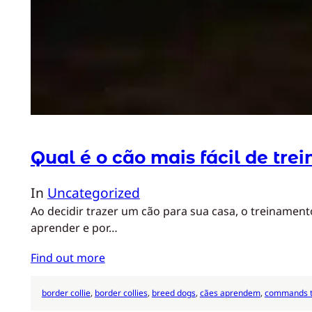
Qual é o cão mais fácil de trei
In
Uncategorized
Ao decidir trazer um cão para sua casa, o treinamen
aprender e por…
Find out more
border collie
, 
border collies
, 
breed dogs
, 
cães aprendem
, 
commands t