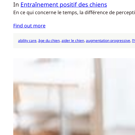
In
Entraînement positif des chiens
En ce qui concerne le temps, la différence de percep
Find out more
ability care
, 
âge du chien
, 
aider le chien
, 
augmentation progressive
, 
l