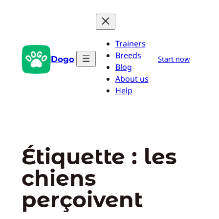
Aller
au
contenu
Trainers
Breeds
Dogo
Start now
Blog
About us
Help
Étiquette :
les
chiens
perçoivent