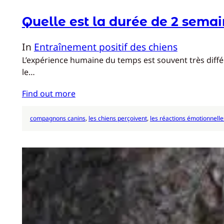
Quelle est la durée de 2 semai
In
Entraînement positif des chiens
L’expérience humaine du temps est souvent très diffé
le…
Find out more
compagnons canins
, 
les chiens perçoivent
, 
les réactions émotionnelle