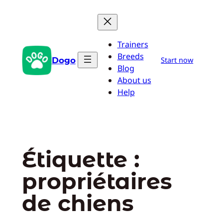
Aller
au
contenu
Trainers
Breeds
Dogo
Start now
Blog
About us
Help
Étiquette :
propriétaires
de chiens