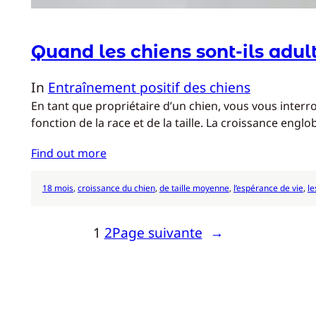
Quand les chiens sont-ils adul
In
Entraînement positif des chiens
En tant que propriétaire d’un chien, vous vous inter
fonction de la race et de la taille. La croissance englo
Find out more
18 mois
, 
croissance du chien
, 
de taille moyenne
, 
l’espérance de vie
, 
le
1
2
Page suivante
→