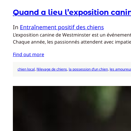
Quand a lieu l’exposition can
In
Entraînement positif des chiens
L’exposition canine de Westminster est un événement 
Chaque année, les passionnés attendent avec impatience
Find out more
chien local
, 
l’élevage de chiens
, 
la possession d’un chien
, 
les amoureux