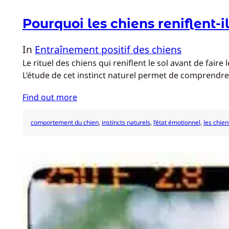
Pourquoi les chiens reniflent-i
In
Entraînement positif des chiens
Le rituel des chiens qui reniflent le sol avant de fa
L’étude de cet instinct naturel permet de comprendre
Find out more
comportement du chien
, 
instincts naturels
, 
l’état émotionnel
, 
les chie