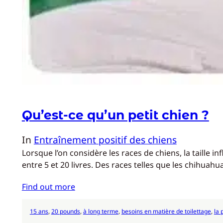
Qu’est-ce qu’un petit chien ?
In
Entraînement positif des chiens
Lorsque l’on considère les races de chiens, la taille 
entre 5 et 20 livres. Des races telles que les chihuahu
Find out more
15 ans
, 
20 pounds
, 
à long terme
, 
besoins en matière de toilettage
, 
la 