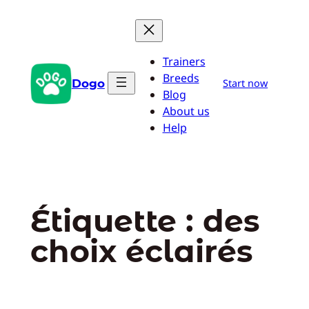
Aller
au
contenu
Trainers
Breeds
Dogo
Start now
Blog
About us
Help
Étiquette :
des
choix éclairés