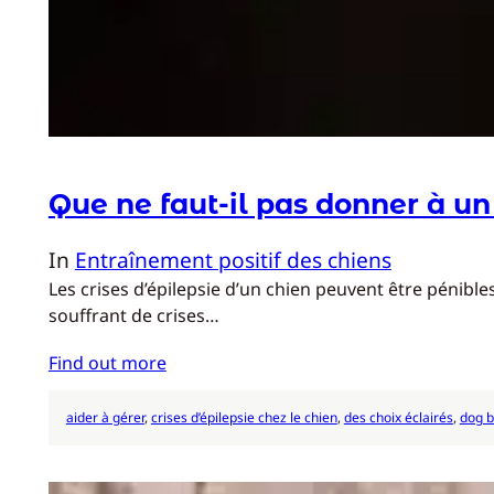
Que ne faut-il pas donner à un 
In
Entraînement positif des chiens
Les crises d’épilepsie d’un chien peuvent être pénibl
souffrant de crises…
Find out more
aider à gérer
, 
crises d’épilepsie chez le chien
, 
des choix éclairés
, 
dog 