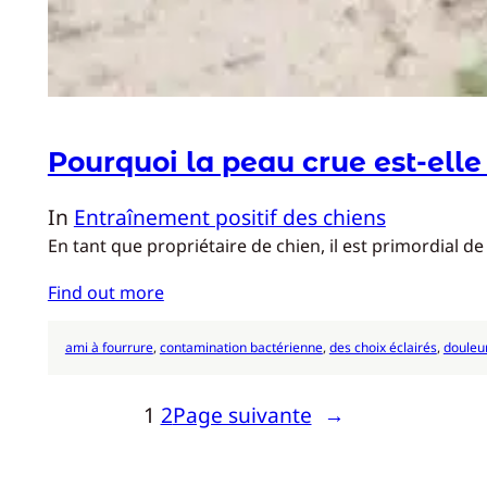
Pourquoi la peau crue est-elle
In
Entraînement positif des chiens
En tant que propriétaire de chien, il est primordial 
Find out more
ami à fourrure
, 
contamination bactérienne
, 
des choix éclairés
, 
douleu
1
2
Page suivante
→