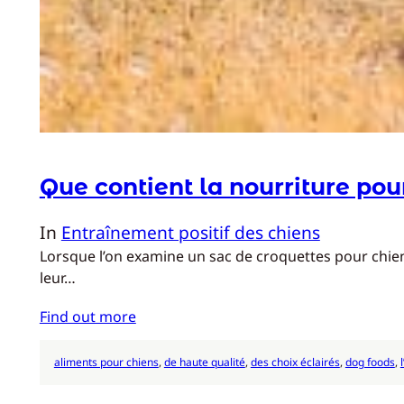
Que contient la nourriture pou
In
Entraînement positif des chiens
Lorsque l’on examine un sac de croquettes pour chien, 
leur…
Find out more
aliments pour chiens
, 
de haute qualité
, 
des choix éclairés
, 
dog foods
, 