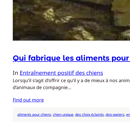
Qui fabrique les aliments pour
In
Entraînement positif des chiens
Lorsqu’il s’agit d’offrir ce qu’il y a de mieux à nos 
d’animaux de compagnie…
Find out more
aliments pour chiens
, 
chien unique
, 
des choix éclairés
, 
dog owners
, 
en