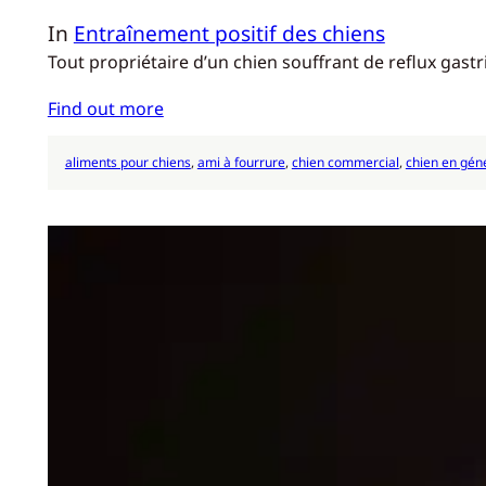
In
Entraînement positif des chiens
Tout propriétaire d’un chien souffrant de reflux gastr
Find out more
aliments pour chiens
, 
ami à fourrure
, 
chien commercial
, 
chien en gén