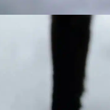
De quoi sont
composées les
croquettes pour
chiens ?
In
Entraînement positif des chiens
orsqu’il s’agit de nos amis à fourrure, les
ropriétaires de chiens se demandent
ouvent : « De quoi sont composées les
roquettes pour chiens ? » Il est essentiel de