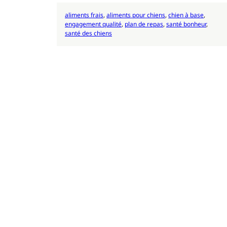
aliments frais
, 
aliments pour chiens
, 
chien à base
, 
engagement qualité
, 
plan de repas
, 
santé bonheur
, 
santé des chiens