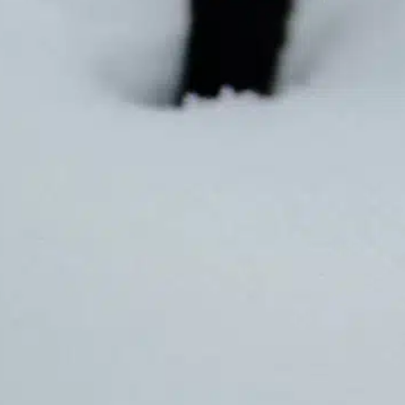
omprendre les ingrédients contenus dans
es aliments pour chiens afin de s’assurer que
os animaux de compagnie reçoivent une
limentation équilibrée qui contribue à leur
anté et…
ind out more
aliments pour chiens
, 
chien fait maison
, 
de haute
qualité
, 
dog foods
, 
dog owners
, 
étiquettes alimentaires
, 
fournir des denrées alimentaires
, 
les questions de
santé
, 
sans céréales
, 
santé des chiens