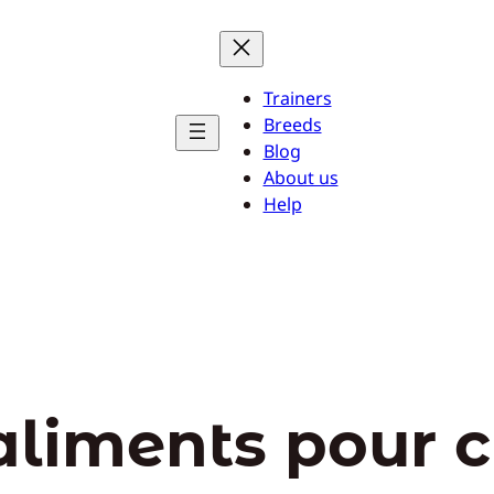
Trainers
Breeds
Blog
About us
Help
aliments pour 