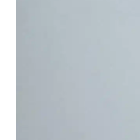
c
l
n
a
s
F