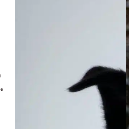
g
ce
à