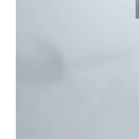
L
p
s
c