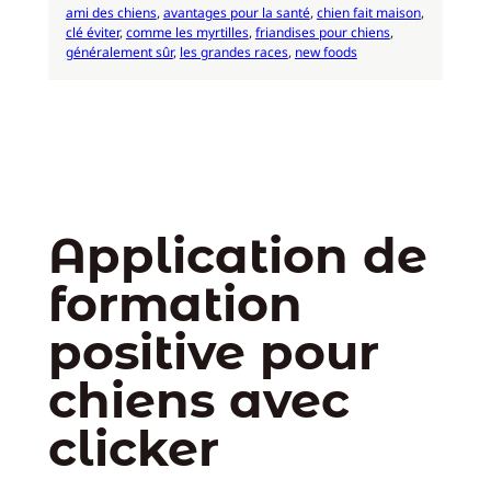
ami des chiens
, 
avantages pour la santé
, 
chien fait maison
, 
clé éviter
, 
comme les myrtilles
, 
friandises pour chiens
, 
généralement sûr
, 
les grandes races
, 
new foods
Application de
formation
positive pour
chiens avec
clicker