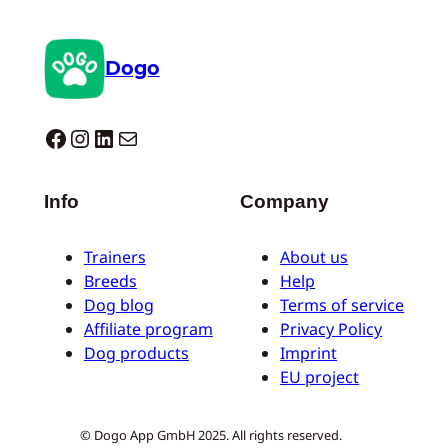
Dogo
Dogo facebook
Instagram
LinkedIn
E-mail
Info
Company
Trainers
About us
Breeds
Help
Dog blog
Terms of service
Affiliate program
Privacy Policy
Dog products
Imprint
EU project
© Dogo App GmbH 2025. All rights reserved.