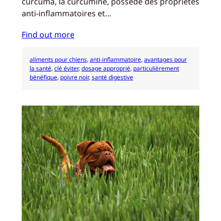
curcuma, la curcumine, possède des propriétés
anti-inflammatoires et…
Find out more
aliments pour chiens
, 
anti-inflammatoire
, 
avantages pour
la santé
, 
clé éviter
, 
dosage approprié
, 
particulièrement
bénéfique
, 
poivre noir
, 
santé digestive