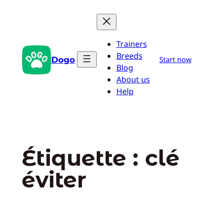
Aller
au
contenu
Trainers
Breeds
Dogo
Start now
Blog
About us
Help
Étiquette :
clé
éviter