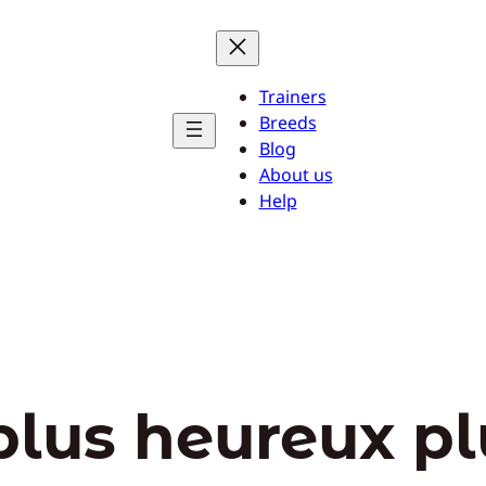
Trainers
Breeds
Blog
About us
Help
plus heureux pl