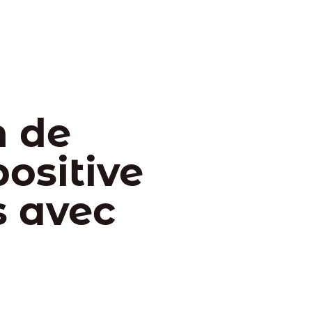
n de
ositive
s avec