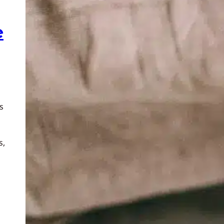
e
s
s,