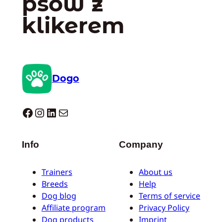
psów z
klikerem
Dogo
Dogo facebook
Instagram
LinkedIn
Mail
Info
Company
Trainers
About us
Breeds
Help
Dog blog
Terms of service
Affiliate program
Privacy Policy
Dog products
Imprint