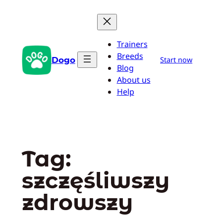
Przejdź
do
treści
Trainers
Breeds
Dogo
Start now
Blog
About us
Help
Tag:
szczęśliwszy
zdrowszy