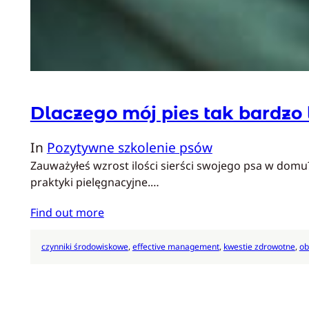
Dlaczego mój pies tak bardzo l
In
Pozytywne szkolenie psów
Zauważyłeś wzrost ilości sierści swojego psa w domu? 
praktyki pielęgnacyjne.…
Find out more
czynniki środowiskowe
, 
effective management
, 
kwestie zdrowotne
, 
ob