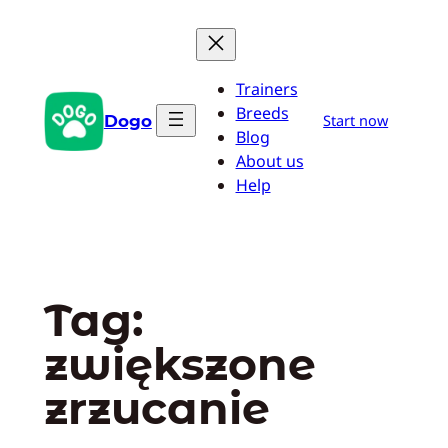
Przejdź
do
treści
Trainers
Breeds
Dogo
Start now
Blog
About us
Help
Tag:
zwiększone
zrzucanie