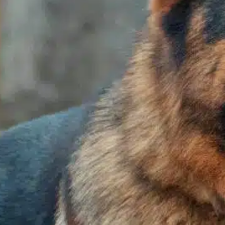
In
Positives Hundetraining
ällt Ihnen auf, dass Ihr Hund immer mehr
ell im Haus hat? Da sind Sie nicht allein.
ellwechsel ist ein natürlicher Vorgang bei
unden, aber die Menge kann von Rasse zu
asse sehr unterschiedlich sein. Manche
unde haaren stark, andere wiederum nur
enig oder sind hypoallergen. Verschiedene
aktoren beeinflussen das Haaren, darunter
ie Jahreszeit, die…
ind out more
Blei erhöht
, 
gesundheitliche Bedenken
, 
Gesundheitsfragen
, 
glücklicher gesünder
, 
Hundegesundheit
, 
Kittelschuppen
, 
Rassen wie
, 
Umweltfaktoren
, 
verstärkte Ablösung
, 
wirksames
Management