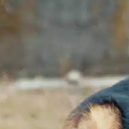
Büscheln abfallen, oder kurze Haare, die auf
F
jeder Oberfläche Fell hinterlassen, die
F
Kontrolle des Fellwechsels ist entscheidend
F
für ein sauberes Zuhause und das
H
Wohlbefinden Ihres Hundes. Durch
R
effektives…
H
w
Find out more
F
d
behaarte Rassen
, 
Bewältigung des Ausscheidens
, 
F
Fellgesundheit
, 
helfen zu verwalten
, 
Hundefell
, 
Hundeleben
, 
Hundemantel
, 
loses Fell
, 
natürliche Öle
, 
Sauberhalten
, 
verstärkte Ablösung
, 
Zugang frisch