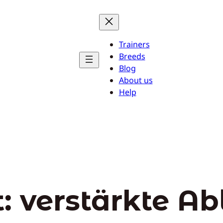
Trainers
Breeds
Blog
About us
Help
t:
verstärkte A