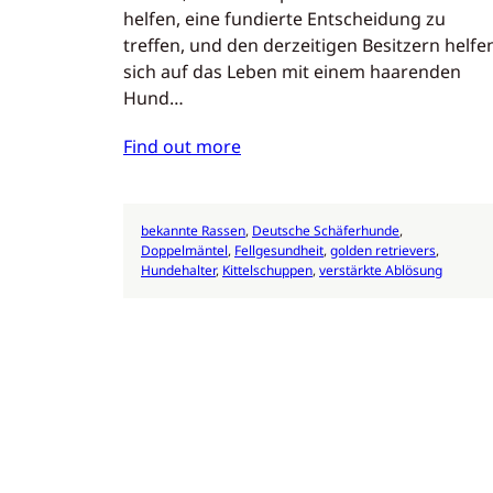
helfen, eine fundierte Entscheidung zu
treffen, und den derzeitigen Besitzern helfe
sich auf das Leben mit einem haarenden
Hund…
Find out more
bekannte Rassen
, 
Deutsche Schäferhunde
, 
Doppelmäntel
, 
Fellgesundheit
, 
golden retrievers
, 
Hundehalter
, 
Kittelschuppen
, 
verstärkte Ablösung