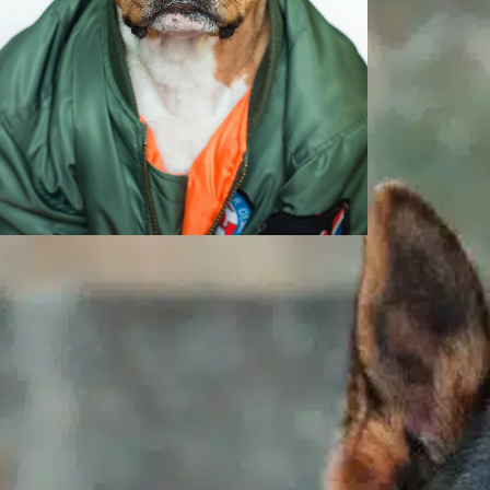
Warum verliert
mein Hund so viel
Fell?