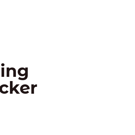
ing
icker