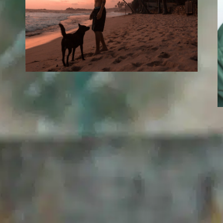
Wie enthaart man
einen Hund?
In
Positives Hundetraining
Fellwechsel ist ein natürlicher Aspekt im
Leben eines Hundes, der für Tierhalter oft
überwältigend sein kann. Ganz gleich, ob Ihr
pelziger Freund lange Haare hat, die in