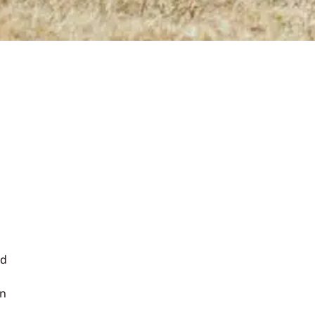
nd
en