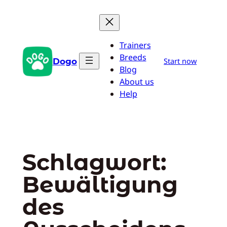
Zum
Inhalt
springen
Trainers
Breeds
Dogo
Start now
Blog
About us
Help
Schlagwort:
Bewältigung
des