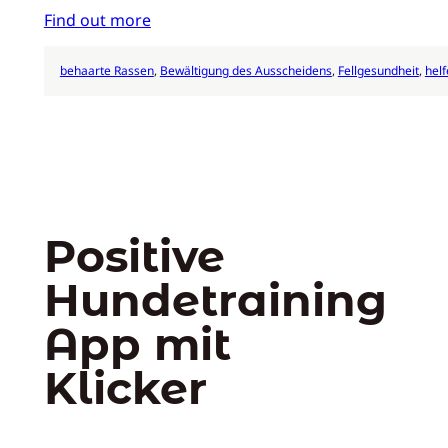
Find out more
behaarte Rassen
, 
Bewältigung des Ausscheidens
, 
Fellgesundheit
, 
helf
Positive
Hundetraining
App mit
Klicker