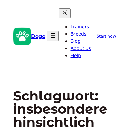
Zum
Inhalt
springen
Trainers
Breeds
Dogo
Start now
Blog
About us
Help
Schlagwort:
insbesondere
hinsichtlich