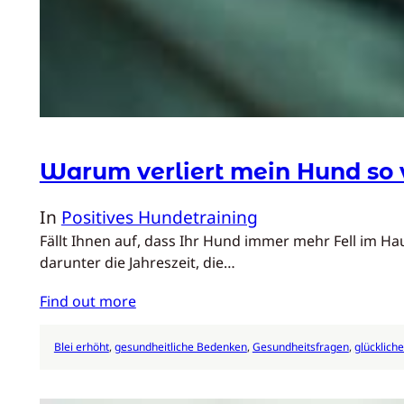
Warum verliert mein Hund so v
In
Positives Hundetraining
Fällt Ihnen auf, dass Ihr Hund immer mehr Fell im Ha
darunter die Jahreszeit, die…
Find out more
Blei erhöht
, 
gesundheitliche Bedenken
, 
Gesundheitsfragen
, 
glücklich