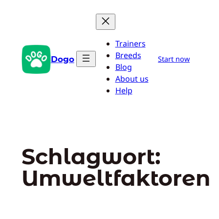
Zum
Inhalt
springen
Trainers
Breeds
Dogo
Start now
Blog
About us
Help
Schlagwort:
Umweltfaktoren