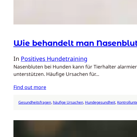
Wie behandelt man Nasenblut
In
Positives Hundetraining
Nasenbluten bei Hunden kann für Tierhalter alarmier
unterstützen. Häufige Ursachen für…
Find out more
Gesundheitsfragen
, 
häufige Ursachen
, 
Hundegesundheit
, 
Kontrollun