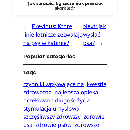
Jak sprawić, by szczeniak przestał
skomleć?
←
Previous:
Które
Next:
Jak
linie lotnicze zezwalają
wysłać
na psy w kabinie?
psa?
→
Popular categories
Tags
czynniki wpływające na
kwestie
zdrowotne
najlepsza opieka
oczekiwana długość życia
stymulacja umysłowa
szczęśliwszy zdrowszy
zdrowie
psa
zdrowie psów
zdrowsze