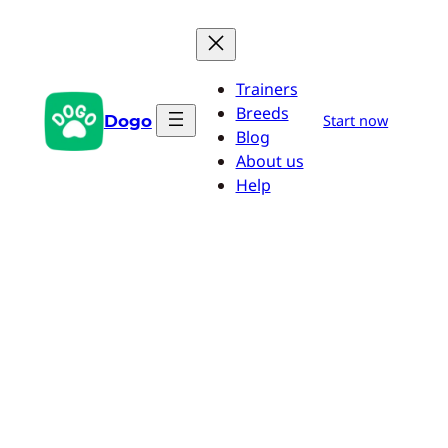
Pular
para
o
Trainers
conteúdo
Breeds
Dogo
Start now
Blog
About us
Help