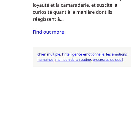
loyauté et la camaraderie, et suscite la
curiosité quant à la manière dont ils
réagissent à…
Find out more
chien multiple
, 
l’intelligence émotionnelle
, 
les émotions
humaines
, 
maintien de la routine
, 
processus de deuil