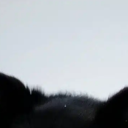
Pourquoi les chiens
aiment-ils les
humains ?
In
Entraînement positif des chiens
a relation entre les chiens et les humains est
’une des plus significatives du règne animal,
aractérisée par l’affection mutuelle, la
onfiance et la communication. Comprendre
es raisons de ce lien nous permet de mieux
pprécier ces animaux remarquables et
’enrichir nos interactions avec eux. Une
istoire commune Les chiens sont parmi les
remiers animaux…
ind out more