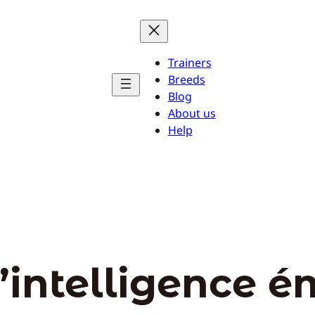
Trainers
Breeds
Blog
About us
Help
l’intelligence 