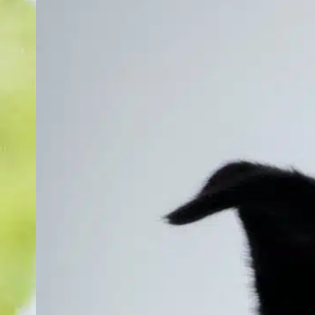
L
l
c
c
l
a
d
h
p
F