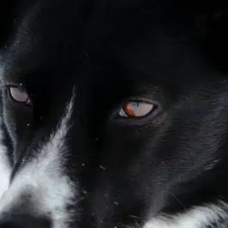
aimer les chiens
, 
amour loyauté
, 
capacité à
communiquer
, 
capacité de lecture
, 
chiens de liaison
, 
chiens humains
, 
confort compagnie
, 
l’intelligence
émotionnelle
, 
les compagnons humains
, 
liens
émotionnels