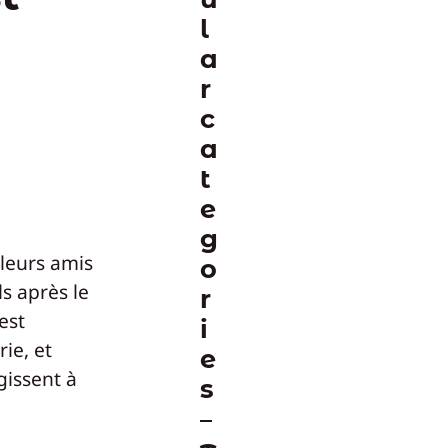
l
a
r
c
a
t
e
g
leurs amis
o
s après le
r
est
i
ie, et
e
gissent à
s