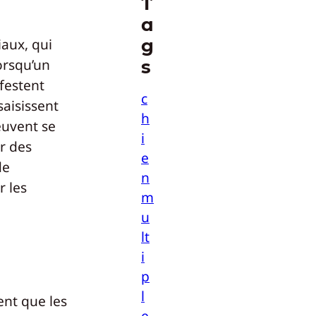
T
a
g
aux, qui
orsqu’un
s
festent
c
aisissent
h
euvent se
i
r des
e
de
n
r les
m
u
lt
i
p
l
ent que les
e