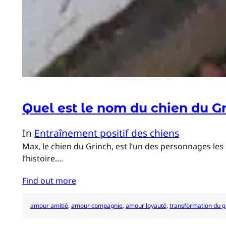
Quel est le nom du chien du Gr
In
Entraînement positif des chiens
Max, le chien du Grinch, est l’un des personnages les
l’histoire.…
Find out more
amour amitié
, 
amour compagnie
, 
amour loyauté
, 
transformation du g