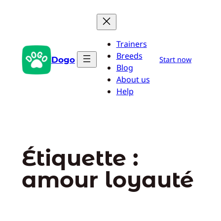
Aller
au
contenu
Trainers
Breeds
Dogo
Start now
Blog
About us
Help
Étiquette :
amour loyauté