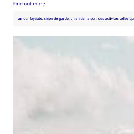
Find out more
amour loyauté
, 
chien de garde
, 
chien de liaison
, 
des activités telles q