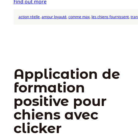
Find out more
action réelle
, 
amour loyauté
, 
comme max
, 
les chiens fournissent
, 
tran
Application de
formation
positive pour
chiens avec
clicker