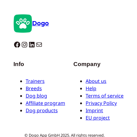
Dogo
Dogo facebook
Instagram
LinkedIn
E-mail
Info
Company
Trainers
About us
Breeds
Help
Dog blog
Terms of service
Affiliate program
Privacy Policy
Dog products
Imprint
EU project
© Dogo App GmbH 2025. All rights reserved.