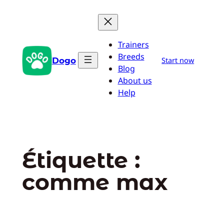
Aller
au
contenu
Trainers
Breeds
Dogo
Start now
Blog
About us
Help
Étiquette :
comme max