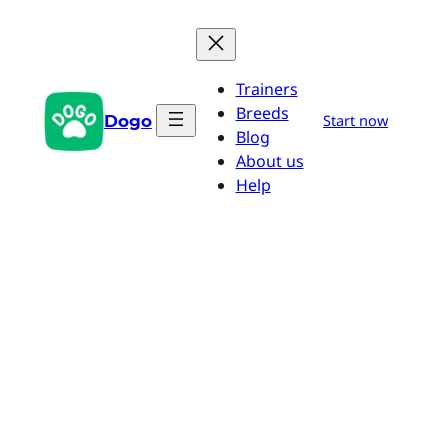
Aller
au
contenu
Trainers
Breeds
Dogo
Start now
Blog
About us
Help